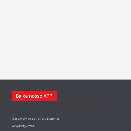
Baixe nosso APP!
Desenvolvido por
Direta Sistemas
.
Designed by Freepik