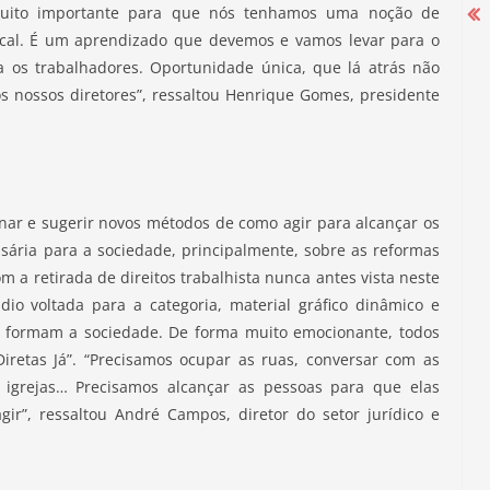
 muito importante para que nós tenhamos uma noção de
dical. É um aprendizado que devemos e vamos levar para o
a os trabalhadores. Oportunidade única, que lá atrás não
Campanha Salarial 2025-2026 começa
s nossos diretores”, ressaltou Henrique Gomes, presidente
com mobilização nas portas das
fábricas
27 de agosto de 2025
inar e sugerir novos métodos de como agir para alcançar os
ária para a sociedade, principalmente, sobre as reformas
m a retirada de direitos trabalhista nunca antes vista neste
dio voltada para a categoria, material gráfico dinâmico e
que formam a sociedade. De forma muito emocionante, todos
iretas Já”. “Precisamos ocupar as ruas, conversar com as
 igrejas… Precisamos alcançar as pessoas para que elas
r”, ressaltou André Campos, diretor do setor jurídico e