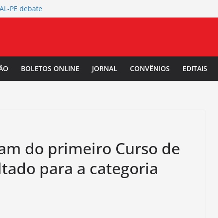
TAL-PE debate
 da Mulher Negra
rtura da
L-PE
 Salarial
ÃO
BOLETOS ONLINE
JORNAL
CONVÊNIOS
EDITAIS
-PE convoca a
/2027.
pam do primeiro Curso de
tado para a categoria