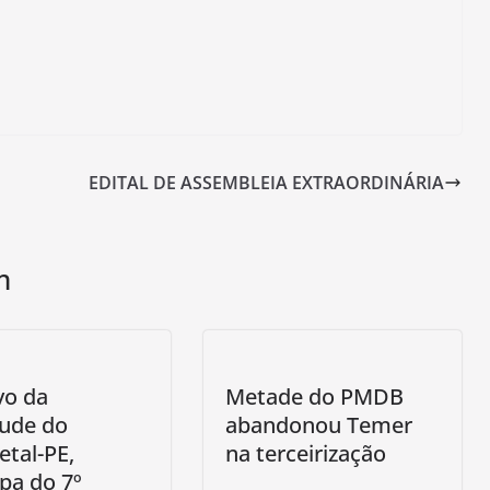
EDITAL DE ASSEMBLEIA EXTRAORDINÁRIA
m
vo da
Metade do PMDB
tude do
abandonou Temer
tal-PE,
na terceirização
ipa do 7º