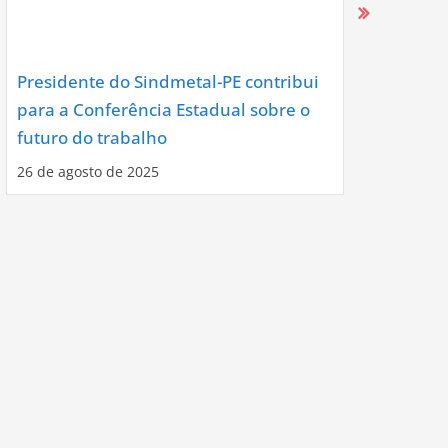
Presidente do Sindmetal-PE contribui
Nova Diret
para a Conferência Estadual sobre o
Assume co
futuro do trabalho
Noite de C
26 de agosto de 2025
12 de agosto