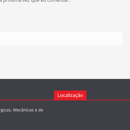
a próxima vez que eu comentar.
Localização
rgicas, Mecânicas e de