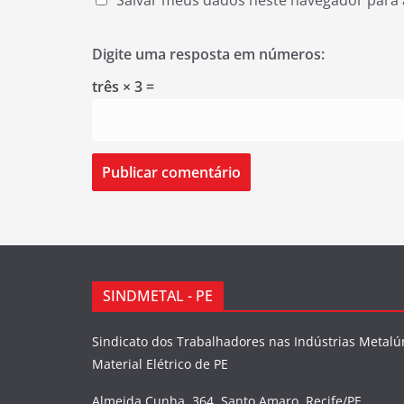
Salvar meus dados neste navegador para 
Digite uma resposta em números:
três × 3 =
SINDMETAL - PE
Sindicato dos Trabalhadores nas Indústrias Metalú
Material Elétrico de PE
Almeida Cunha, 364, Santo Amaro, Recife/PE