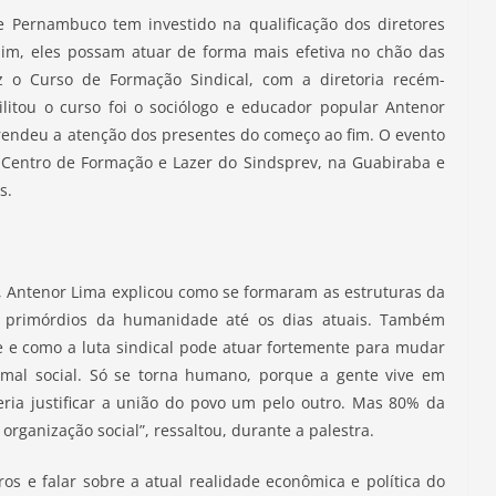
e Pernambuco tem investido na qualificação dos diretores
ssim, eles possam atuar de forma mais efetiva no chão das
vez o Curso de Formação Sindical, com a diretoria recém-
itou o curso foi o sociólogo e educador popular Antenor
rendeu a atenção dos presentes do começo ao fim. O evento
 Centro de Formação e Lazer do Sindsprev, na Guabiraba e
s.
, Antenor Lima explicou como se formaram as estruturas da
s primórdios da humanidade até os dias atuais. Também
se e como a luta sindical pode atuar fortemente para mudar
imal social. Só se torna humano, porque a gente vive em
ria justificar a união do povo um pelo outro. Mas 80% da
rganização social”, ressaltou, durante a palestra.
vros e falar sobre a atual realidade econômica e política do