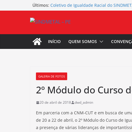
Pular
Últimos:
Coletivo de Igualdade Racial do SINDME
representatividade e resistência no Dia
para
Latino-Americana e Caribenha
o
Marque no calendário 07 de agosto, Aber
conteúdo
Campanha Salarial 2026/2027 SINDMETA
Seminário de Planejamento da Campanha
2026/2027 do SINDMETAL-PE
INÍCIO
QUEM SOMOS
CONVENÇ
Campanha Agosto Lilás – SINDMETAL-PE
Sua presença é fundamental! SINDMETAL
categoria para a Campanha Salarial 2026
GALERIA DE FOTOS
2º Módulo do Curso d
20 de abril de 2018
dwd_admin
Em parceria com a CNM-CUT e em busca de uma so
de 20 a 22 de abril, o 2º Módulo do Curso de 
a presença de várias lideranças de importantíssi