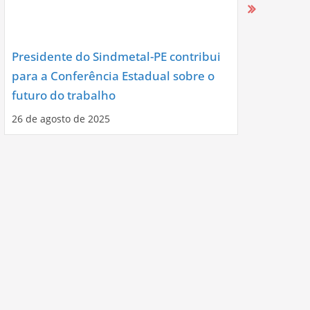
Presidente do Sindmetal-PE contribui
Nova Diret
para a Conferência Estadual sobre o
Assume co
futuro do trabalho
Noite de C
26 de agosto de 2025
12 de agosto