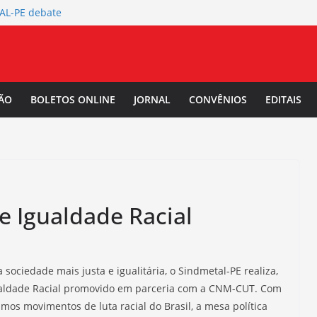
TAL-PE debate
 da Mulher Negra
tura da
L-PE
 Salarial
ÃO
BOLETOS ONLINE
JORNAL
CONVÊNIOS
EDITAIS
-PE convoca a
/2027.
e Igualdade Racial
ciedade mais justa e igualitária, o Sindmetal-PE realiza,
Igualdade Racial promovido em parceria com a CNM-CUT. Com
mos movimentos de luta racial do Brasil, a mesa política