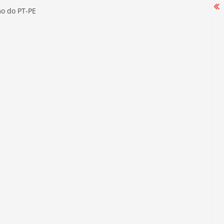
mo do PT-PE
Campanha Salarial 2025-2026 começa
com mobilização nas portas das
fábricas
27 de agosto de 2025