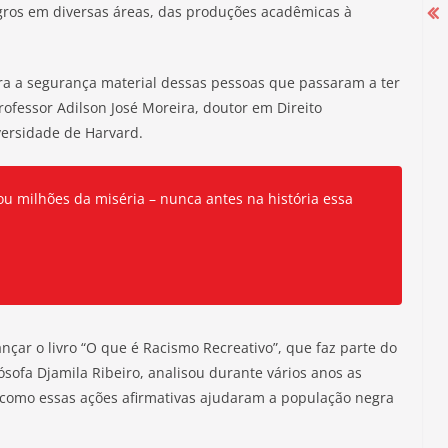
egros em diversas áreas, das produções acadêmicas à
Campanha Salarial 2025-2026 começa
ara a segurança material dessas pessoas que passaram a ter
rofessor Adilson José Moreira, doutor em Direito
com mobilização nas portas das
versidade de Harvard.
fábricas
27 de agosto de 2025
rou milhões da miséria – nunca antes na história essa
nçar o livro “O que é Racismo Recreativo”, que faz parte do
lósofa Djamila Ribeiro, analisou durante vários anos as
r como essas ações afirmativas ajudaram a população negra