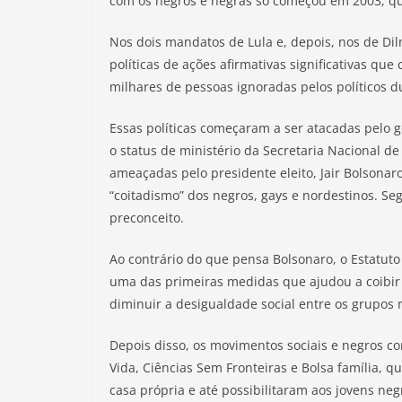
com os negros e negras só começou em 2003, qua
Nos dois mandatos de Lula e, depois, nos de Dil
políticas de ações afirmativas significativas que
milhares de pessoas ignoradas pelos políticos du
Essas políticas começaram a ser atacadas pelo 
o status de ministério da Secretaria Nacional d
ameaçadas pelo presidente eleito, Jair Bolsonar
“coitadismo” dos negros, gays e nordestinos. Seg
preconceito.
Ao contrário do que pensa Bolsonaro, o Estatuto
uma das primeiras medidas que ajudou a coibir a
diminuir a desigualdade social entre os grupos r
Depois disso, os movimentos sociais e negros 
Vida, Ciências Sem Fronteiras e Bolsa família, 
casa própria e até possibilitaram aos jovens neg