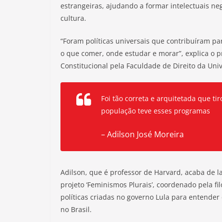
estrangeiras, ajudando a formar intelectuais n
cultura.
“Foram políticas universais que contribuíram p
o que comer, onde estudar e morar”, explica o p
Constitucional pela Faculdade de Direito da Uni
Foi tão correta e arquitetada que ti
população teve esses programas
– Adilson José Moreira
Adilson, que é professor de Harvard, acaba de la
projeto ‘Feminismos Plurais’, coordenado pela fi
políticas criadas no governo Lula para entende
no Brasil.