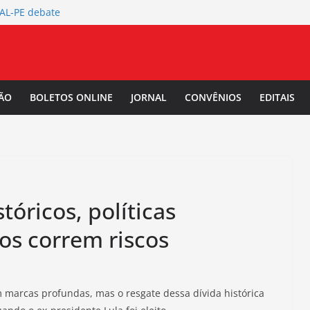
TAL-PE debate
 da Mulher Negra
rtura da
L-PE
 Salarial
ÃO
BOLETOS ONLINE
JORNAL
CONVÊNIOS
EDITAIS
-PE convoca a
/2027.
tóricos, políticas
os correm riscos
m marcas profundas, mas o resgate dessa dívida histórica