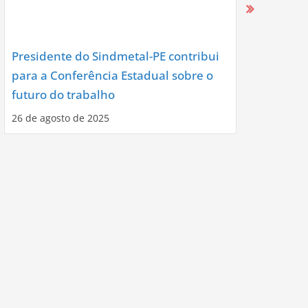
Presidente do Sindmetal-PE contribui
Nova Diret
para a Conferência Estadual sobre o
Assume co
futuro do trabalho
Noite de C
26 de agosto de 2025
12 de agosto