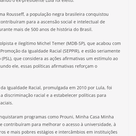
ndo o ex-presidente Lula foi eleito.
ma Rousseff, a população negra brasileira conquistou
 contribuíram para a ascensão social e intelectual de
rante mais de 500 anos de história do Brasil.
golpista e ilegítimo Michel Temer (MDB-SP), que acabou com
e Promoção da Igualdade Racial (SEPPIR), e estão seriamente
o (PSL), que considera as ações afirmativas um estímulo ao
undo ele, essas políticas afirmativas reforçam o
 da Igualdade Racial, promulgada em 2010 por Lula, foi
 discriminação racial e a estabelecer políticas para
aciais.
conquistaram programas como Prouni, Minha Casa Minha
que contribuíram para melhorar o acesso à universidade, à
ros e mais pobres estágios e intercâmbios em instituições