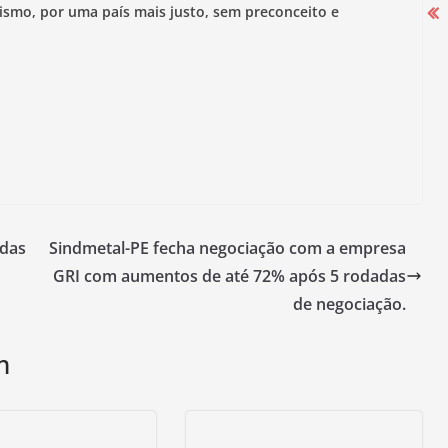
ismo, p
or uma país mais justo, sem preconceito e
Campanha Salarial 2025-2026 começa
com mobilização nas portas das
fábricas
27 de agosto de 2025
 das
Sindmetal-PE fecha negociação com a empresa
GRI com aumentos de até 72% após 5 rodadas
de negociação.
m