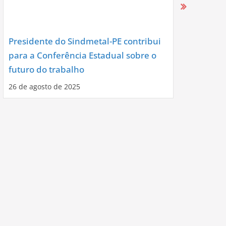
Presidente do Sindmetal-PE contribui
Nova Diret
para a Conferência Estadual sobre o
Assume co
futuro do trabalho
Noite de C
26 de agosto de 2025
12 de agosto