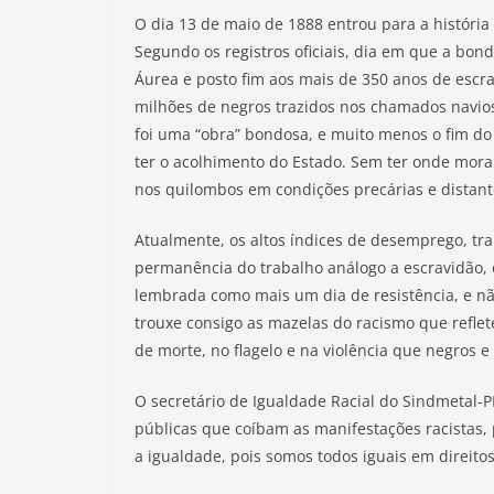
O dia 13 de maio de 1888 entrou para a história
Segundo os registros oficiais, dia em que a bon
Áurea e posto fim aos mais de 350 anos de escrav
milhões de negros trazidos nos chamados navios 
foi uma “obra” bondosa, e muito menos o fim d
ter o acolhimento do Estado. Sem ter onde morar
nos quilombos em condições precárias e distant
Atualmente, os altos índices de desemprego, tr
permanência do trabalho análogo a escravidão, é
lembrada como mais um dia de resistência, e n
trouxe consigo as mazelas do racismo que reflet
de morte, no flagelo e na violência que negros 
O secretário de Igualdade Racial do Sindmetal-P
públicas que coíbam as manifestações racistas, 
a igualdade, pois somos todos iguais em direitos