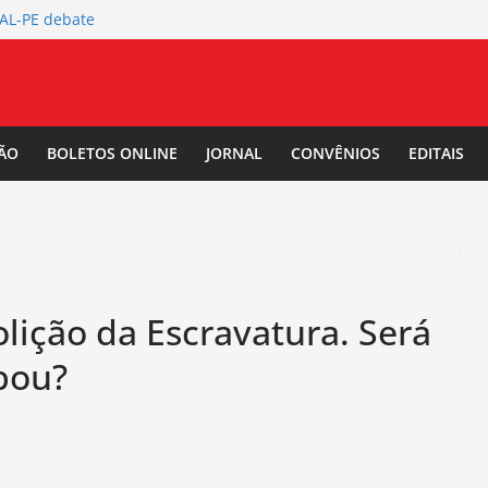
TAL-PE debate
 da Mulher Negra
rtura da
L-PE
 Salarial
ÃO
BOLETOS ONLINE
JORNAL
CONVÊNIOS
EDITAIS
-PE convoca a
/2027.
lição da Escravatura. Será
bou?