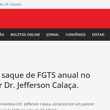
TAL-PE debate
 da Mulher Negra
rtura da
L-PE
 Salarial
ÃO
BOLETOS ONLINE
JORNAL
CONVÊNIOS
EDITAIS
-PE convoca a
/2027.
 saque de FGTS anual no
 Dr. Jefferson Calaça.
ernambuco Dr. Jefferson Calaça, esclarece em um parecer