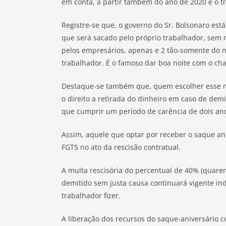
em conta, a partir também do ano de 2020 e o t
Registre-se que, o governo do Sr. Bolsonaro es
que será sacado pelo próprio trabalhador, se
pelos empresários, apenas e 2 tão-somente do m
trabalhador. É o famoso dar boa noite com o ch
Destaque-se também que, quem escolher esse m
o direito a retirada do dinheiro em caso de dem
que cumprir um período de carência de dois an
Assim, aquele que optar por receber o saque anu
FGTS no ato da rescisão contratual.
A multa rescisória do percentual de 40% (quare
demitido sem justa causa continuará vigente i
trabalhador fizer.
A liberação dos recursos do saque-aniversário c