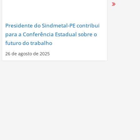
Presidente do Sindmetal-PE contribui
Nova Diret
para a Conferência Estadual sobre o
Assume co
futuro do trabalho
Noite de C
26 de agosto de 2025
12 de agosto