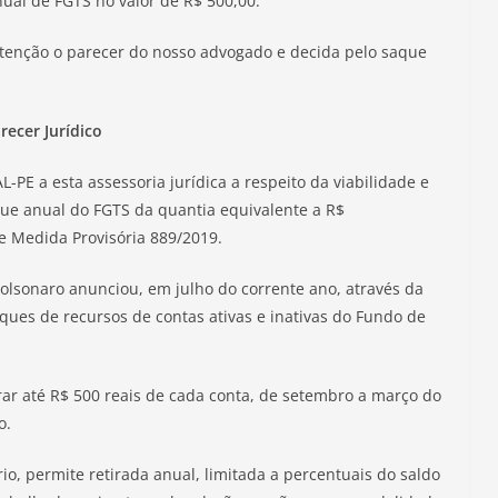
nual de FGTS no valor de R$ 500,00.
atenção o parecer do nosso advogado e decida pelo saque
recer Jurídico
L-PE a esta assessoria jurídica a respeito da viabilidade e
que anual do FGTS da quantia equivalente a R$
e Medida Provisória 889/2019.
olsonaro anunciou, em julho do corrente ano, através da
ues de recursos de contas ativas e inativas do Fundo de
rar até R$ 500 reais de cada conta, de setembro a março do
o.
, permite retirada anual, limitada a percentuais do saldo