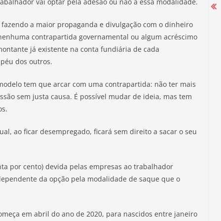
rabalhador vai optar pela adesão ou não a essa modalidade.
tá fazendo a maior propaganda e divulgação com o dinheiro
m nenhuma contrapartida governamental ou algum acréscimo
Campanha Salarial 2025-2026 começa
ontante já existente na conta fundiária de cada
com mobilização nas portas das
apéu dos outros.
fábricas
odelo tem que arcar com uma contrapartida: não ter mais
27 de agosto de 2025
issão sem justa causa. É possível mudar de ideia, mas tem
os.
al, ao ficar desempregado, ficará sem direito a sacar o seu
nta por cento) devida pelas empresas ao trabalhador
ndependente da opção pela modalidade de saque que o
omeça em abril do ano de 2020, para nascidos entre janeiro