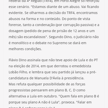
Federal da 4ª Região (TRF4), em Porto Alegre só reforçou
esse cenário. "Estamos diante de um abuso. Vai ficando
evidente. Se olharmos a decisão do TRF4, encontramos
abusos na forma e no conteúdo. Do ponto de vista
forense, tanto a condenação (por corrupção passiva) e a
dosagem (pedido de pena de prisão de 12 anos e um
mês) são escandalosos". Segundo Dino, o Judiciário não
é monolítico e o debate no Supremo se dará em
melhores condições.
Flávio Dino assinala que não teve apoio de Lula e do PT
na eleição de 2014, em que derrotou o emedebista
Lobão Filho, e lembra que seu partido já lançou a pré-
candidatura de Manuela D'Ávila à presidência.
Mas refuta qualquer possibilidade de as forças
progressistas pensarem em plano B, C, D como
alternativa a Lula em outubro. "Quem fala em plano B é
porque seu plano A não é Lula", provoca. "Falar em