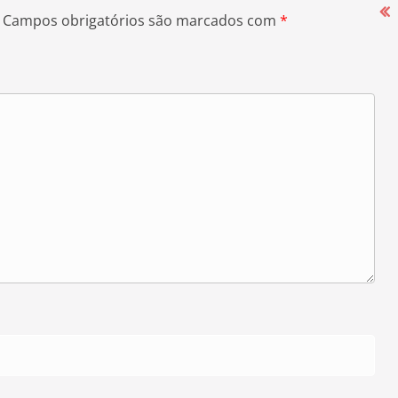
Campos obrigatórios são marcados com
*
Campanha Salarial 2025-2026 começa
com mobilização nas portas das
fábricas
27 de agosto de 2025