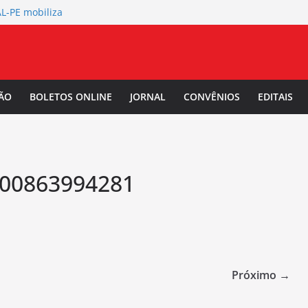
L-PE mobiliza
de abertura
 Salarial
-PE convoca a
/2027.
ÃO
BOLETOS ONLINE
JORNAL
CONVÊNIOS
EDITAIS
TAL-PE debate
 da Mulher Negra
00863994281
Próximo →