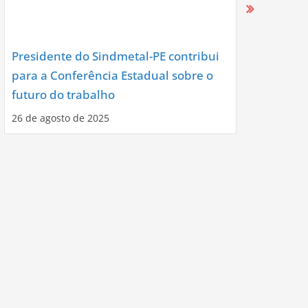
Presidente do Sindmetal-PE contribui
Nova Diret
para a Conferência Estadual sobre o
Assume co
futuro do trabalho
Noite de C
26 de agosto de 2025
12 de agosto