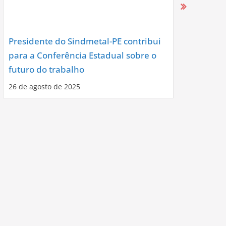
Presidente do Sindmetal-PE contribui
Nova Diret
para a Conferência Estadual sobre o
Assume co
futuro do trabalho
Noite de C
26 de agosto de 2025
12 de agosto