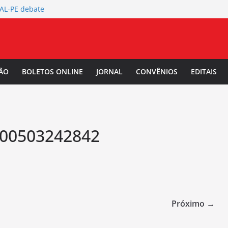
TAL-PE debate
 da Mulher Negra
rtura da
L-PE
 Salarial
ÃO
BOLETOS ONLINE
JORNAL
CONVÊNIOS
EDITAIS
-PE convoca a
/2027.
00503242842
Próximo →