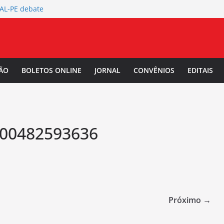
TAL-PE debate
 da Mulher Negra
rtura da
L-PE
 Salarial
ÃO
BOLETOS ONLINE
JORNAL
CONVÊNIOS
EDITAIS
-PE convoca a
/2027.
00482593636
Próximo →