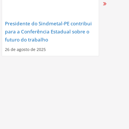
Presidente do Sindmetal-PE contribui
Nova Diret
para a Conferência Estadual sobre o
Assume co
futuro do trabalho
Noite de C
26 de agosto de 2025
12 de agosto