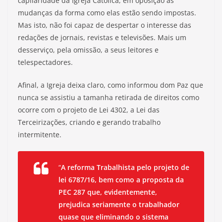
capilaridade da Igreja Católica, em oposição às
mudanças da forma como elas estão sendo impostas.
Mas isto, não foi capaz de despertar o interesse das
redações de jornais, revistas e televisões. Mais um
desserviço, pela omissão, a seus leitores e
telespectadores.
Afinal, a Igreja deixa claro, como informou dom Paz que
nunca se assistiu a tamanha retirada de direitos como
ocorre com o projeto de Lei 4302, a Lei das
Terceirizações, criando e gerando trabalho
intermitente.
“
A reforma Trabalhista pelo projeto de
lei 6787/16, bem como a proposta da
PEC 287 que, evidentemente,
prejudica seriamente o trabalhador
quase que eliminando o sistema