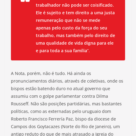
trabalhador não pode ser coisificado.
Ele é sujeito e tem direito a uma justa
remuneração que não se mede
apenas pelo custo da força do seu
trabalho, mas também pelo direito de
uma qualidade de vida digna para ele
e para toda a sua família
”.
A Nota, porém, não é tudo. Há ainda os
pronunciamentos diários, através de coletivas, onde os
bispos estão batendo duro no atual governo que
assumiu com o golpe parlamentar contra Dilma
Rousseff. Não são posições partidárias, mas bastantes
políticas, como as externadas pelo uruguaio dom
Roberto Francisco Ferrería Paz, bispo da diocese de
Campos dos Goytacazes (Norte do Rio de Janeiro), um
antigo reduto do que de mais atrasado a Igreja do