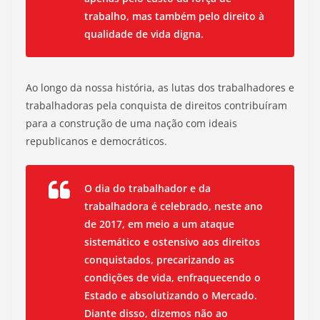
trabalho, mas também pelo direito à
qualidade de vida digna.
Ao longo da nossa história, as lutas dos trabalhadores e
trabalhadoras pela conquista de direitos contribuíram
para a construção de uma nação com ideais
republicanos e democráticos.
O dia do trabalhador e da
trabalhadora é celebrado, neste ano
de 2017, em meio a um ataque
sistemático e ostensivo aos direitos
conquistados, precarizando as
condições de vida, enfraquecendo o
Estado e absolutizando o Mercado.
Diante disso, dizemos não ao