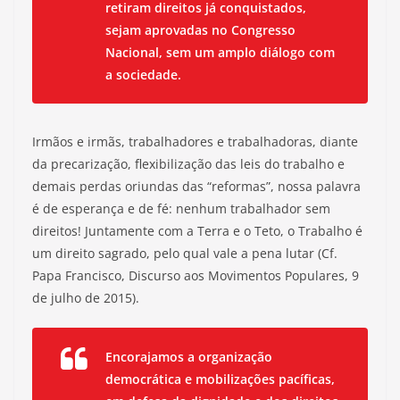
retiram direitos já conquistados,
sejam aprovadas no Congresso
Nacional, sem um amplo diálogo com
a sociedade.
Irmãos e irmãs, trabalhadores e trabalhadoras, diante
da precarização, flexibilização das leis do trabalho e
demais perdas oriundas das “reformas”, nossa palavra
é de esperança e de fé: nenhum trabalhador sem
direitos! Juntamente com a Terra e o Teto, o Trabalho é
um direito sagrado, pelo qual vale a pena lutar (Cf.
Papa Francisco, Discurso aos Movimentos Populares, 9
de julho de 2015).
Encorajamos a organização
democrática e mobilizações pacíficas,