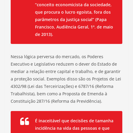
“conceito economicista da sociedade,
que procura o lucro egoísta, fora dos
parâmetros da justiça social” (Papa
Francisco, Audiência Geral, 1º. de maio
de 2013).
Nessa lógica perversa do mercado, os Poderes
Executivo e Legislativo reduzem o dever do Estado de
mediar a relação entre capital e trabalho, e de garantir
a proteção social. Exemplos disso são os Projetos de Lei
4302/98 (Lei das Terceirizações) e 6787/16 (Reforma
Trabalhista), bem como a Proposta de Emenda à
Constituição 287/16 (Reforma da Previdência).
É inaceitável que decisões de tamanha
incidência na vida das pessoas e que