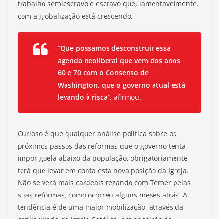
trabalho semiescravo e escravo que, lamentavelmente,
com a globalização está crescendo.
“
Que possamos desconstruir essa
agenda neoliberal que vem dos anos
60 e 70 com o Consenso de
Washington, que o governo atual está
levando à risca
”, afirmou.
Curioso é que qualquer análise política sobre os
próximos passos das reformas que o governo tenta
impor goela abaixo da população, obrigatoriamente
terá que levar em conta esta nova posição da Igreja.
Não se verá mais cardeais rezando com Temer pelas
suas reformas, como ocorreu alguns meses atrás. A
tendência é de uma maior mobilização, através da