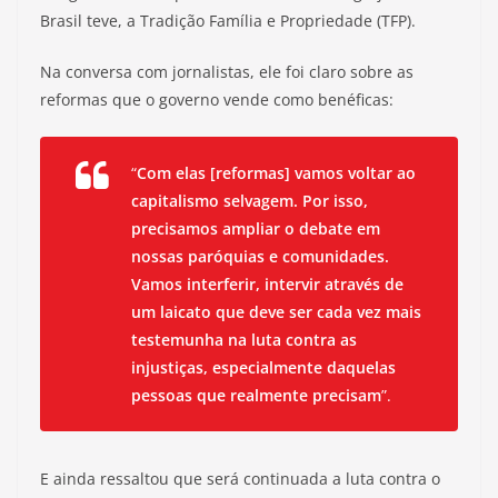
Brasil teve, a Tradição Família e Propriedade (TFP).
Na conversa com jornalistas, ele foi claro sobre as
reformas que o governo vende como benéficas:
“
Com elas [reformas] vamos voltar ao
capitalismo selvagem. Por isso,
precisamos ampliar o debate em
nossas paróquias e comunidades.
Vamos interferir, intervir através de
um laicato que deve ser cada vez mais
testemunha na luta contra as
injustiças, especialmente daquelas
pessoas que realmente precisam
”.
E ainda ressaltou que será continuada a luta contra o