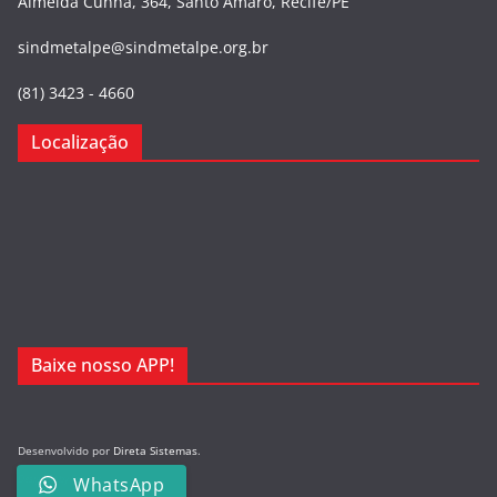
Almeida Cunha, 364, Santo Amaro, Recife/PE
sindmetalpe@sindmetalpe.org.br
(81) 3423 - 4660
Localização
Baixe nosso APP!
Desenvolvido por
Direta Sistemas
.
Designed by Freepik
WhatsApp