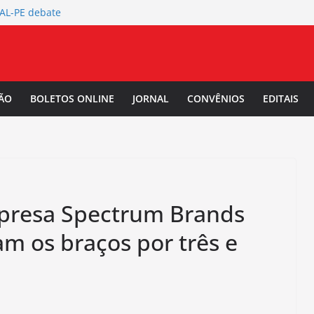
TAL-PE debate
 da Mulher Negra
rtura da
L-PE
 Salarial
ÃO
BOLETOS ONLINE
JORNAL
CONVÊNIOS
EDITAIS
-PE convoca a
/2027.
presa Spectrum Brands
am os braços por três e