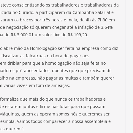
esteve conscientizando os trabalhadores e trabalhadoras da
alizada no Curado, a participarem da Campanha Salarial e
zaram os braços por três horas e meia, de 4h às 7h30 em
 de negociação só querem chegar até a inflação de 3,64%
a de R$ 3.000,01 um valor fixo de R$ 109,20.
não abre mão da Homologação ser feita na empresa como diz
scalizar as falcatruas na hora de pagar aos
rem driblar para que a homologação não seja feita no
lhadores pré-aposentados; doentes que que precisam de
abalho na empresas, não pagar as multas e também querer
 em várias vezes em tom de ameaças.
formaliza que mais do que nunca os trabalhadores e
de estarem juntos e firme nas lutas para que possam
am Máquinas, quem as operam somos nós e queremos ser
 esmola. Vamos todos comparecer a nossa assembleia e
eles querem”.