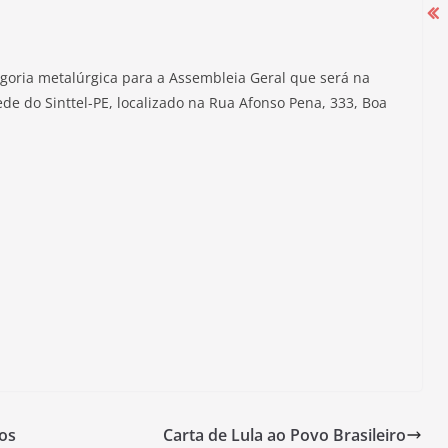
oria metalúrgica para a Assembleia Geral que será na
Campanha Salarial 2025-2026 começa
sede do Sinttel-PE, localizado na Rua Afonso Pena, 333, Boa
com mobilização nas portas das
fábricas
27 de agosto de 2025
os
Carta de Lula ao Povo Brasileiro