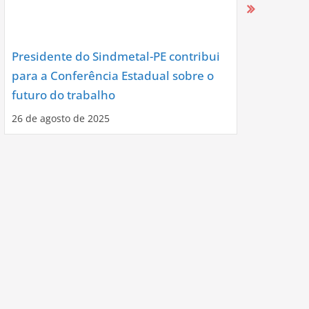
Presidente do Sindmetal-PE contribui
Nova Diret
para a Conferência Estadual sobre o
Assume co
futuro do trabalho
Noite de C
26 de agosto de 2025
12 de agosto