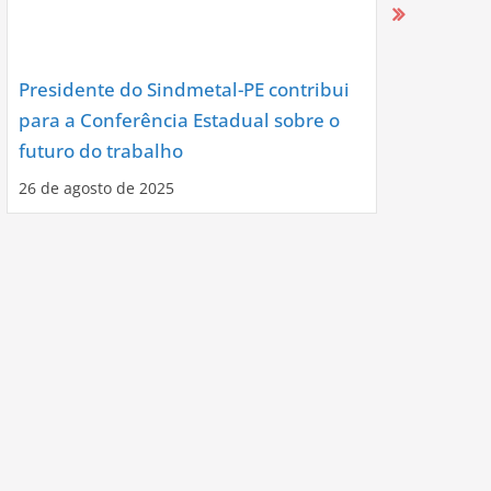
Presidente do Sindmetal-PE contribui
Nova Diret
para a Conferência Estadual sobre o
Assume co
futuro do trabalho
Noite de C
26 de agosto de 2025
12 de agosto