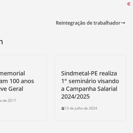
Reintegração de trabalhador
Campanha Salarial 2025-2026 começa
com mobilização nas portas das
m
fábricas
27 de agosto de 2025
 memorial
Sindmetal-PE realiza
ram 100 anos
1° seminário visando
ve Geral
a Campanha Salarial
2024/2025
ho de 2017
13 de julho de 2024