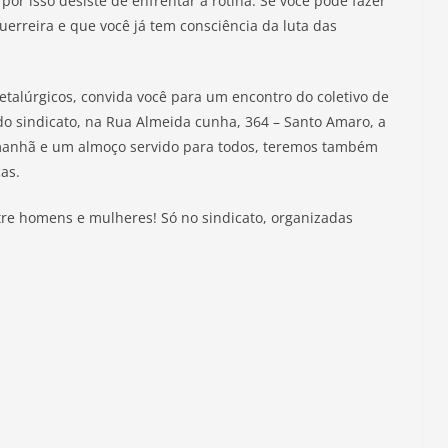
por isso desiste de enfrentar a rotina. Se você pode fazer
erreira e que você já tem consciência da luta das
etalúrgicos, convida você para um encontro do coletivo de
do sindicato, na Rua Almeida cunha, 364 – Santo Amaro, a
 manhã e um almoço servido para todos, teremos também
as.
e homens e mulheres! Só no sindicato, organizadas