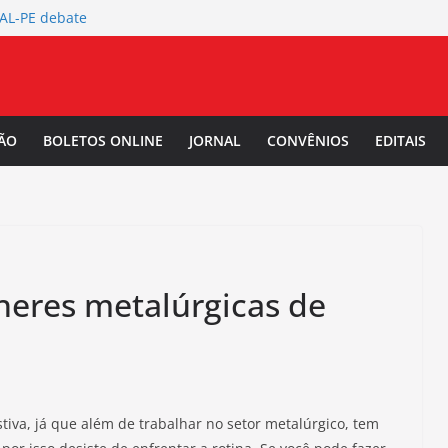
TAL-PE debate
 da Mulher Negra
rtura da
L-PE
 Salarial
ÃO
BOLETOS ONLINE
JORNAL
CONVÊNIOS
EDITAIS
-PE convoca a
/2027.
eres metalúrgicas de
iva, já que além de trabalhar no setor metalúrgico, tem