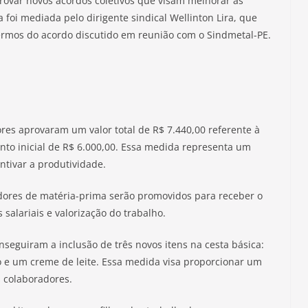
ovar novos acordos coletivos que visam melhorar as
 foi mediada pelo dirigente sindical Wellinton Lira, que
ermos do acordo discutido em reunião com o Sindmetal-PE.
ores aprovaram um valor total de R$ 7.440,00 referente à
to inicial de R$ 6.000,00. Essa medida representa um
ntivar a produtividade.
dores de matéria-prima serão promovidos para receber o
 salariais e valorização do trabalho.
nseguiram a inclusão de três novos itens na cesta básica:
o e um creme de leite. Essa medida visa proporcionar um
s colaboradores.