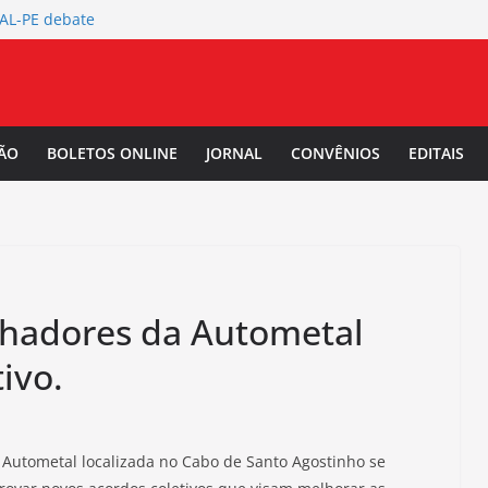
TAL-PE debate
 da Mulher Negra
rtura da
L-PE
 Salarial
ÃO
BOLETOS ONLINE
JORNAL
CONVÊNIOS
EDITAIS
-PE convoca a
/2027.
lhadores da Autometal
ivo.
a Autometal localizada no Cabo de Santo Agostinho se