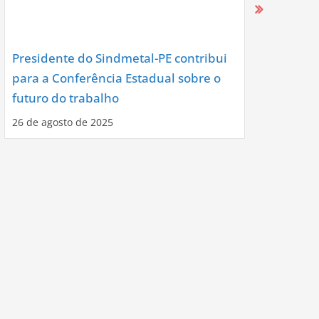
Presidente do Sindmetal-PE contribui
Nova Diret
para a Conferência Estadual sobre o
Assume co
futuro do trabalho
Noite de C
26 de agosto de 2025
12 de agosto