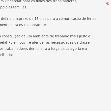
m kit escolar para os filhos dos trabalhadores,
oio às famílias.
 define um prazo de 15 dias para a comunicação de férias,
Campanha Salarial 2025-2026 começa
mento para os colaboradores.
com mobilização nas portas das
fábricas
 construção de um ambiente de trabalho mais justo e
etal-PE em ouvir e atender às necessidades da classe
27 de agosto de 2025
dos trabalhadores demonstra a força da categoria e a
elhorias.