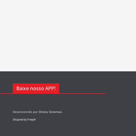
Baixe nosso APP!
Desenvolvido por
Direta Sistemas
.
Designed by Freepik