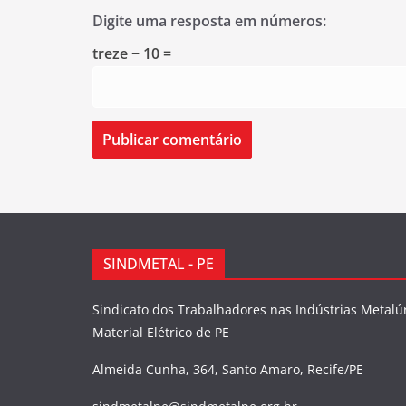
Digite uma resposta em números:
treze − 10 =
SINDMETAL - PE
Sindicato dos Trabalhadores nas Indústrias Metalú
Material Elétrico de PE
Almeida Cunha, 364, Santo Amaro, Recife/PE