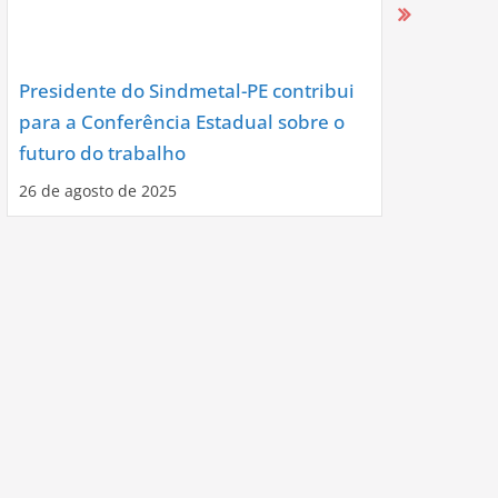
Presidente do Sindmetal-PE contribui
Nova Diret
para a Conferência Estadual sobre o
Assume co
futuro do trabalho
Noite de C
26 de agosto de 2025
12 de agosto