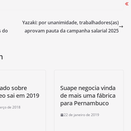
Yazaki: por unanimidade, trabalhadores(as)
Campanha Salarial 2025-2026 começa
s do
aprovam pauta da campanha salarial 2025
com mobilização nas portas das
fábricas
27 de agosto de 2025
m
tado sobre
Suape negocia vinda
eo sai em 2019
de mais uma fábrica
para Pernambuco
arço de 2018
22 de janeiro de 2019