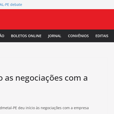
TAL-PE debate
 da Mulher Negra
rtura da
L-PE
 Salarial
ÃO
BOLETOS ONLINE
JORNAL
CONVÊNIOS
EDITAIS
-PE convoca a
/2027.
io as negociações com a
indmetal-PE deu início às negociações com a empresa