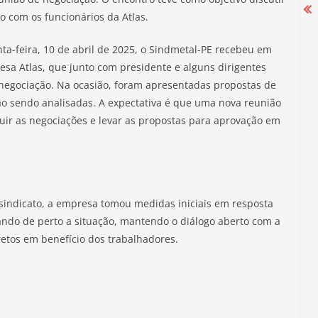
o com os funcionários da Atlas.
nta-feira, 10 de abril de 2025, o Sindmetal-PE recebeu em
Campanha Salarial 2025-2026 começa
esa Atlas, que junto com presidente e alguns dirigentes
com mobilização nas portas das
negociação. Na ocasião, foram apresentadas propostas de
fábricas
ão sendo analisadas. A expectativa é que uma nova reunião
luir as negociações e levar as propostas para aprovação em
27 de agosto de 2025
sindicato, a empresa tomou medidas iniciais em resposta
do de perto a situação, mantendo o diálogo aberto com a
retos em benefício dos trabalhadores.