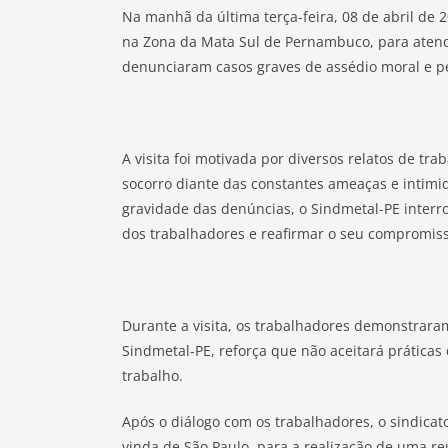
Na manhã da última terça-feira, 08 de abril de 
na Zona da Mata Sul de Pernambuco, para aten
denunciaram casos graves de assédio moral e p
A visita foi motivada por diversos relatos de t
socorro diante das constantes ameaças e intimi
gravidade das denúncias, o Sindmetal-PE interr
dos trabalhadores e reafirmar o seu compromiss
Durante a visita, os trabalhadores demonstraram
Sindmetal-PE, reforça que não aceitará prática
trabalho.
Após o diálogo com os trabalhadores, o sindica
vinda de São Paulo, para a realização de uma re