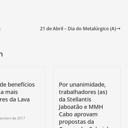
s
21 de Abril – Dia do Metalúrgico (A)
m
de benefícios
Por unanimidade,
a mais
trabalhadores (as)
res da Lava
da Stellantis
Jaboatão e MMH
Cabo aprovam
etembro de 2017
propostas da