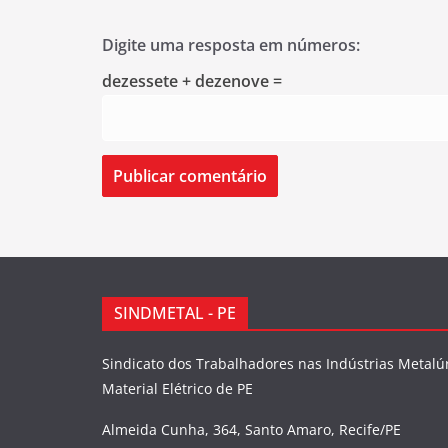
Digite uma resposta em números:
dezessete + dezenove =
SINDMETAL - PE
Sindicato dos Trabalhadores nas Indústrias Metalú
Material Elétrico de PE
Almeida Cunha, 364, Santo Amaro, Recife/PE