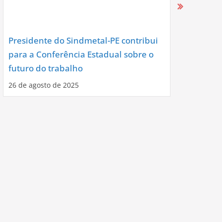
Presidente do Sindmetal-PE contribui
Nova Diret
para a Conferência Estadual sobre o
Assume co
futuro do trabalho
Noite de C
26 de agosto de 2025
12 de agosto