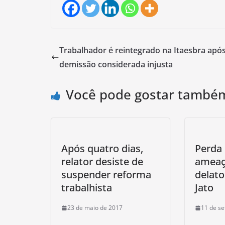
Trabalhador é reintegrado na Itaesbra apó
demissão considerada injusta
Você pode gostar també
Após quatro dias,
Perda 
relator desiste de
ameaç
suspender reforma
delato
trabalhista
Jato
23 de maio de 2017
11 de s