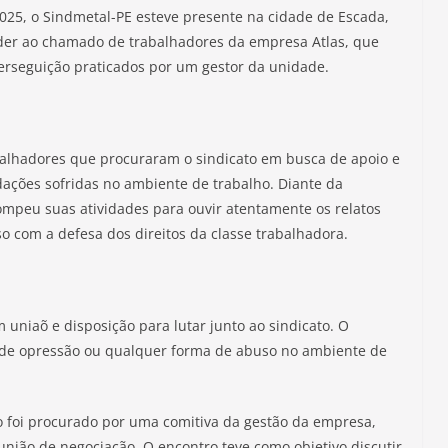
2025, o Sindmetal-PE esteve presente na cidade de Escada,
der ao chamado de trabalhadores da empresa Atlas, que
erseguição praticados por um gestor da unidade.
rabalhadores que procuraram o sindicato em busca de apoio e
dações sofridas no ambiente de trabalho. Diante da
ompeu suas atividades para ouvir atentamente os relatos
o com a defesa dos direitos da classe trabalhadora.
 uniaõ e disposição para lutar junto ao sindicato. O
s de opressão ou qualquer forma de abuso no ambiente de
to foi procurado por uma comitiva da gestão da empresa,
união de negociação. O encontro teve como objetivo discutir