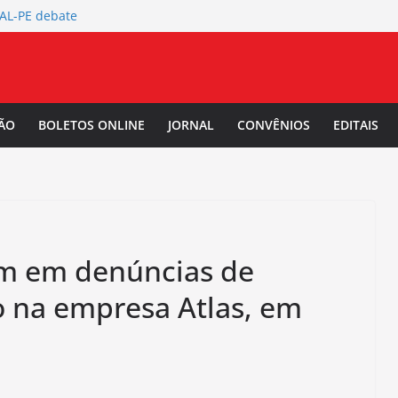
TAL-PE debate
 da Mulher Negra
rtura da
L-PE
 Salarial
ÃO
BOLETOS ONLINE
JORNAL
CONVÊNIOS
EDITAIS
-PE convoca a
/2027.
ém em denúncias de
o na empresa Atlas, em