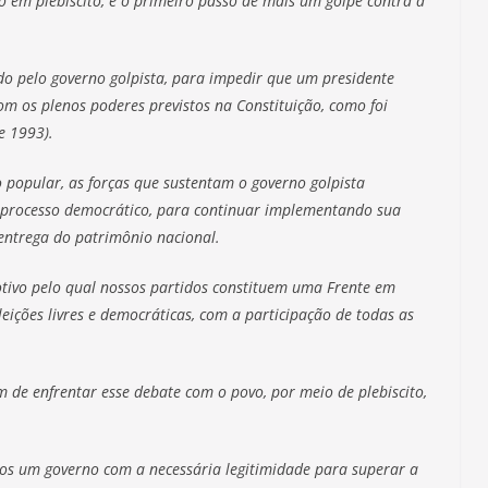
 em plebiscito, é o primeiro passo de mais um golpe contra a
o pelo governo golpista, para impedir que um presidente
m os plenos poderes previstos na Constituição, como foi
e 1993).
 popular, as forças que sustentam o governo golpista
o processo democrático, para continuar implementando sua
 entrega do patrimônio nacional.
otivo pelo qual nossos partidos constituem uma Frente em
eições livres e democráticas, com a participação de todas as
e enfrentar esse debate com o povo, por meio de plebiscito,
mos um governo com a necessária legitimidade para superar a