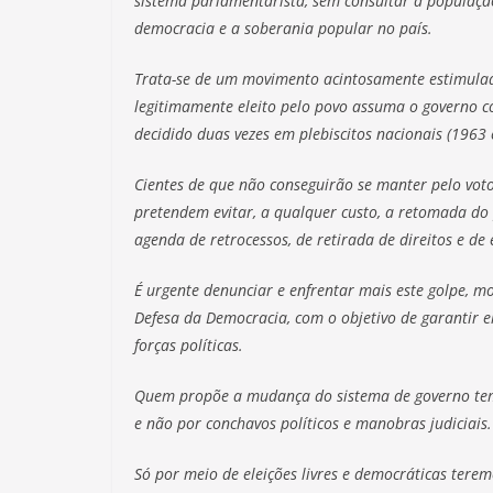
sistema parlamentarista, sem consultar a população
democracia e a soberania popular no país.
Trata-se de um movimento acintosamente estimulad
legitimamente eleito pelo povo assuma o governo co
decidido duas vezes em plebiscitos nacionais (1963 
Cientes de que não conseguirão se manter pelo voto
pretendem evitar, a qualquer custo, a retomada d
agenda de retrocessos, de retirada de direitos e de
É urgente denunciar e enfrentar mais este golpe, m
Defesa da Democracia, com o objetivo de garantir el
forças políticas.
Quem propõe a mudança do sistema de governo tem d
e não por conchavos políticos e manobras judiciais.
Só por meio de eleições livres e democráticas tere