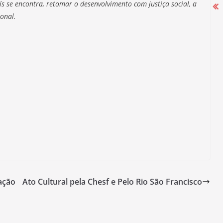
aís se encontra, retomar o desenvolvimento com justiça social, a
onal.
Campanha Salarial 2025-2026 começa
com mobilização nas portas das
fábricas
27 de agosto de 2025
ação
Ato Cultural pela Chesf e Pelo Rio São Francisco