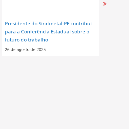
Presidente do Sindmetal-PE contribui
Nova Diret
para a Conferência Estadual sobre o
Assume co
futuro do trabalho
Noite de C
26 de agosto de 2025
12 de agosto