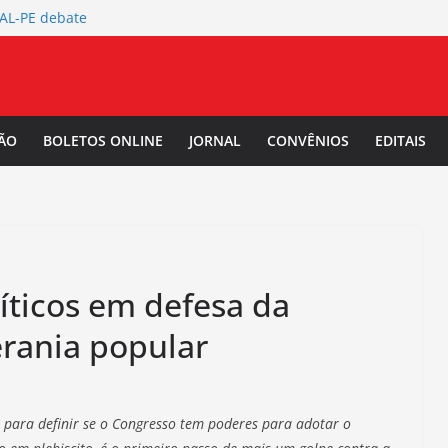
TAL-PE debate
 da Mulher Negra
rtura da
L-PE
 Salarial
ÃO
BOLETOS ONLINE
JORNAL
CONVÊNIOS
EDITAIS
-PE convoca a
/2027.
íticos em defesa da
rania popular
 para definir se o Congresso tem poderes para adotar o