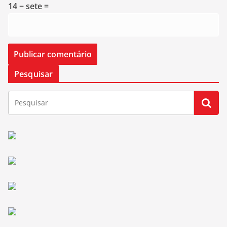
14 − sete =
Pesquisar