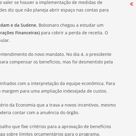
 a valer se houver a implementação de medidas de
s diz que não planeja abrir espaço nas contas para
Campanha Salarial 2025-2026 começa
dam e da Sudene
, Bolsonaro chegou a estudar um
rações Financeiras)
com mobilização nas portas das
para cobrir a perda de receita. O
ular.
fábricas
27 de agosto de 2025
entendimento do novo mandato. No dia 4, o presidente
ara compensar os benefícios, mas foi desmentido pela
linhados com a interpretação da equipe econômica. Para
em margem para uma ampliação indesejada de custos.
tério da Economia que a trava a novos incentivos, mesmo
oderia contar com a anuência do órgão.
alho que fixe critérios para a aprovação de benefícios
vaga sobre limites orçamentários para o programa.