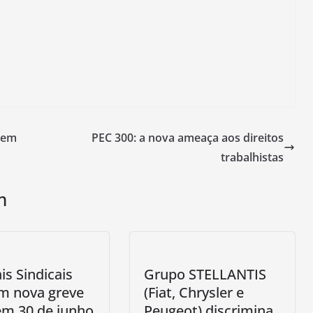
 em
PEC 300: a nova ameaça aos direitos
trabalhistas
m
is Sindicais
Grupo STELLANTIS
m nova greve
(Fiat, Chrysler e
em 30 de junho
Peugeot) discrimina