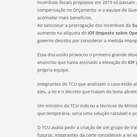
incentivos fiscais propostos em 2019 só passam
compensação no Orçamento -e a equipe de Guede
acomodar mais benefícios.
Ao sancionar a prorrogação dos incentivos da
Su
aumento na alíquota do
IOF (Imposto sobre Ope
governo desistiu por considerar a medida impop
Essa discussão provocou o primeiro grande des
anunciou que havia assinado a elevação do
IOF
p
própria equipe.
Integrantes do TCU que analisam o caso estão a
eles, a lei e o decreto que tratam do tema abr
Um ministro do TCU indicou a técnicos do Minis
que temporária, seria uma solução razoável e p
O TCU avalia pedir a criação de um grupo de trab
futuros. Integrantes da corte consideram a lei 