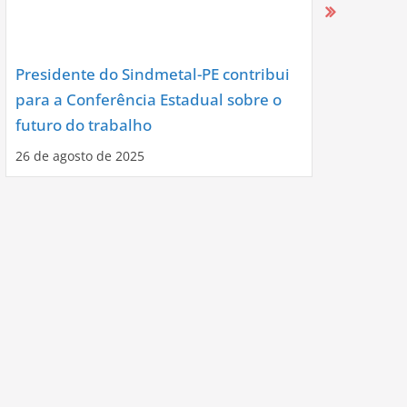
Presidente do Sindmetal-PE contribui
Nova Diret
para a Conferência Estadual sobre o
Assume co
futuro do trabalho
Noite de C
26 de agosto de 2025
12 de agosto