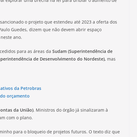
ai explorar uma brecha na lei para driblar o aumento de
sancionado o projeto que estendeu até 2023 a oferta dos
, Paulo Guedes, dizem que não devem abrir espaço
 neste ano.
ncedidos para as áreas da
Sudam (Superintendência de
perintendência de Desenvolvimento do Nordeste),
mas
 ativos da Petrobras
s do orçamento
Contas da União)
. Ministros do órgão já sinalizaram à
m com o plano.
minho para o bloqueio de projetos futuros. O texto diz que