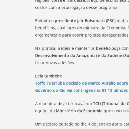
regiões
Norte e Nordeste
. A equipe econômica v
custos com a prorrogação desse programa.
Embora o
presidente Jair Bolsonaro (PSL)
tenha 
benefícios, auxiliares do ministro da Economia
orçamentário para cobrir projetos apresentados
Na prática, a ideia é manter os
benefícios
já co
Desenvolvimento da Amazônia) e da Sudene (Su
frear novas adesões.
Leia também:
Toffoli derruba decisão de Marco Aurélio sobre
Governo do Rio vai contingenciar R$ 12 bilhõe
A manobra deve ter o aval do
TCU (Tribunal de 
equipe do
Ministério da Economia
que concorda
Um decreto editado no dia 4 de janeiro abriu ca