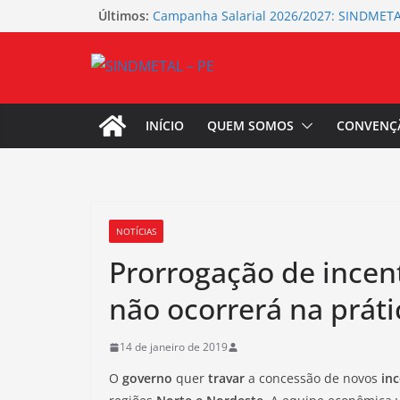
Pular
Últimos:
Campanha Salarial 2026/2027: SINDMETA
mais de 100 fábricas para a assembleia 
para
Seminário de Planejamento da Campanha
o
2026/2027 do SINDMETAL-PE
conteúdo
Campanha Agosto Lilás – SINDMETAL-PE
Sua presença é fundamental! SINDMETAL
categoria para a Campanha Salarial 2026
INÍCIO
QUEM SOMOS
CONVENÇ
Coletivo de Igualdade Racial do SINDME
representatividade e resistência no Dia
Latino-Americana e Caribenha
NOTÍCIAS
Prorrogação de incen
não ocorrerá na práti
14 de janeiro de 2019
O
governo
quer
travar
a concessão de novos
inc