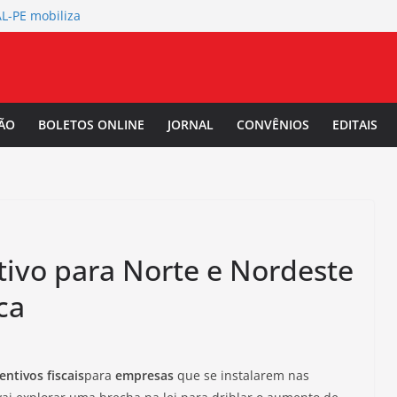
L-PE mobiliza
de abertura
 Salarial
-PE convoca a
/2027.
ÃO
BOLETOS ONLINE
JORNAL
CONVÊNIOS
EDITAIS
TAL-PE debate
 da Mulher Negra
tivo para Norte e Nordeste
ca
entivos fiscais
para
empresas
que se instalarem nas