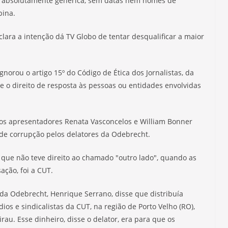
 absolutamente genérica, sem datas nem nomes de
pina.
 clara a intenção dá TV Globo de tentar desqualificar a maior
norou o artigo 15º do Código de Ética dos Jornalistas, da
re o direito de resposta às pessoas ou entidades envolvidas
 os apresentadores Renata Vasconcelos e William Bonner
 de corrupção pelos delatores da Odebrecht.
que não teve direito ao chamado "outro lado", quando as
ção, foi a CUT.
da Odebrecht, Henrique Serrano, disse que distribuía
dios e sindicalistas da CUT, na região de Porto Velho (RO),
rau. Esse dinheiro, disse o delator, era para que os