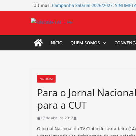
Pular
Últimos:
Campanha Salarial 2026/2027: SINDMETA
mais de 100 fábricas para a assembleia 
para
Seminário de Planejamento da Campanha
o
2026/2027 do SINDMETAL-PE
conteúdo
Campanha Agosto Lilás – SINDMETAL-PE
Sua presença é fundamental! SINDMETAL
categoria para a Campanha Salarial 2026
INÍCIO
QUEM SOMOS
CONVENÇ
Coletivo de Igualdade Racial do SINDME
representatividade e resistência no Dia
Latino-Americana e Caribenha
NOTÍCIAS
Para o Jornal Nacional
para a CUT
17 de abril de 2017
O Jornal Nacional da TV Globo de sexta-feira (1