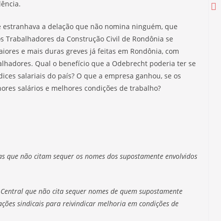
lência.
ue estranhava a delação que não nomina ninguém, que
s Trabalhadores da Construção Civil de Rondônia se
Campanha Salarial 2025-2026 começa
aiores e mais duras greves já feitas em Rondônia, com
com mobilização nas portas das fábricas
alhadores. Qual o benefício que a Odebrecht poderia ter se
27 de agosto de 2025
ices salariais do país? O que a empresa ganhou, se os
res salários e melhores condições de trabalho?
as que não citam sequer os nomes dos supostamente envolvidos
a Central que não cita sequer nomes de quem supostamente
ções sindicais para reivindicar melhoria em condições de