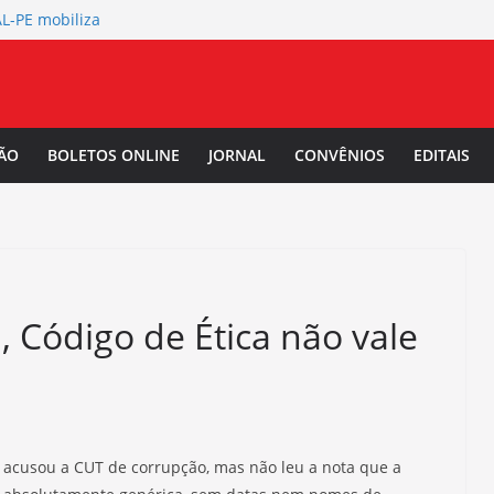
L-PE mobiliza
de abertura
 Salarial
-PE convoca a
/2027.
ÃO
BOLETOS ONLINE
JORNAL
CONVÊNIOS
EDITAIS
TAL-PE debate
 da Mulher Negra
, Código de Ética não vale
4) acusou a CUT de corrupção, mas não leu a nota que a