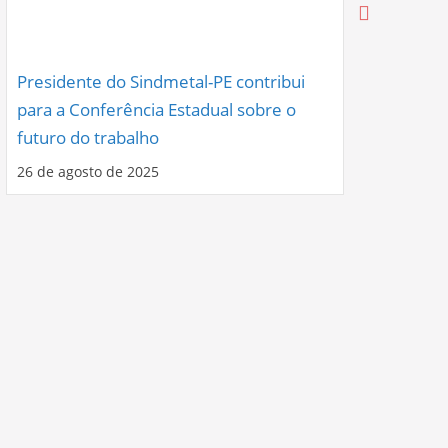
Presidente do Sindmetal-PE contribui
Nova Diret
para a Conferência Estadual sobre o
com Compr
futuro do trabalho
Celebração
26 de agosto de 2025
12 de agosto