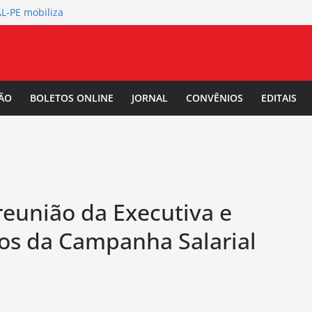
L-PE mobiliza
de abertura
 Salarial
-PE convoca a
/2027.
ÃO
BOLETOS ONLINE
JORNAL
CONVÊNIOS
EDITAIS
TAL-PE debate
 da Mulher Negra
reunião da Executiva e
os da Campanha Salarial