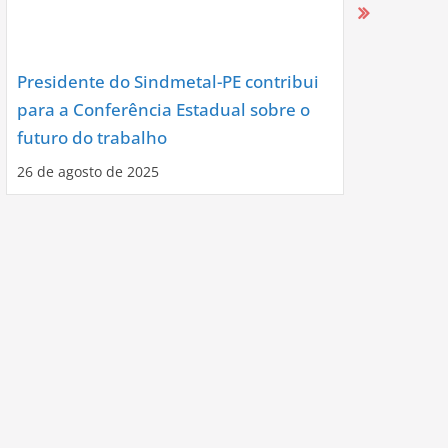
Presidente do Sindmetal-PE contribui
Nova Diret
para a Conferência Estadual sobre o
Assume co
futuro do trabalho
Noite de C
26 de agosto de 2025
12 de agosto