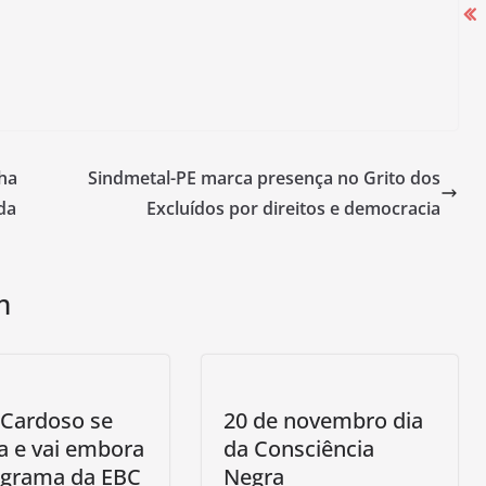
Campanha Salarial 2025-2026 começa
com mobilização nas portas das
fábricas
cha
Sindmetal-PE marca presença no Grito dos
27 de agosto de 2025
da
Excluídos por direitos e democracia
m
 Cardoso se
20 de novembro dia
a e vai embora
da Consciência
ograma da EBC
Negra