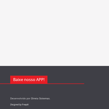
Baixe nosso APP!
Desenvolvido por
Direta Sistemas
.
Designed by Freepik