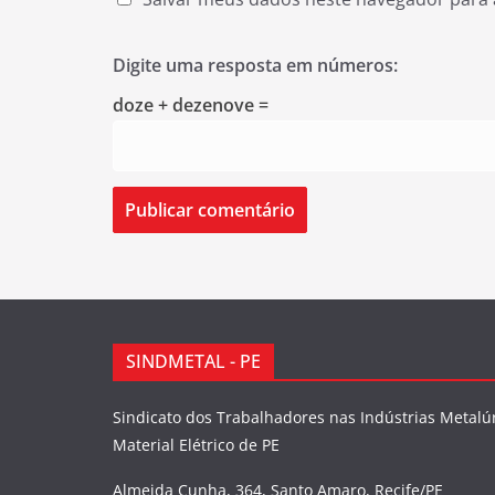
Digite uma resposta em números:
doze + dezenove =
SINDMETAL - PE
Sindicato dos Trabalhadores nas Indústrias Metalú
Material Elétrico de PE
Almeida Cunha, 364, Santo Amaro, Recife/PE